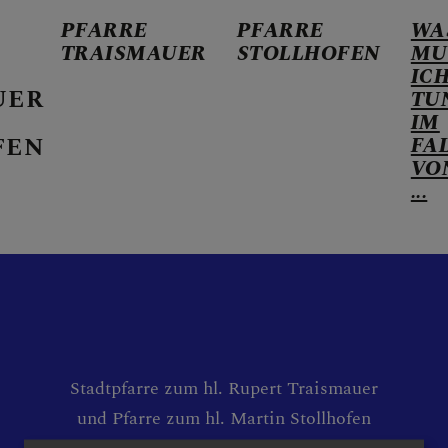
PFARRE
PFARRE
WA
TRAISMAUER
STOLLHOFEN
MU
IC
UER
TU
IM
FEN
FA
VO
ER KALENDER
...
HEN
Stadtpfarre zum hl. Rupert Traismauer
und Pfarre zum hl. Martin Stollhofen