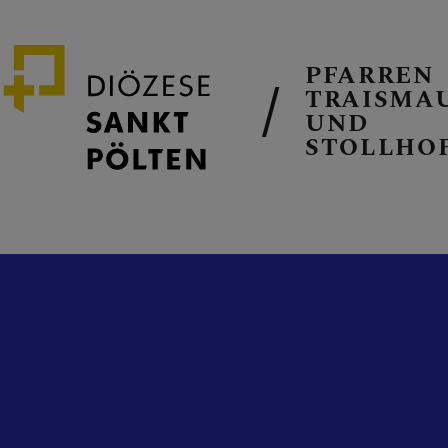
PFARREN
TRAISMA
UND
STOLLHO
GEMEINSAM
PFARRKIRC
PFARRTEAM