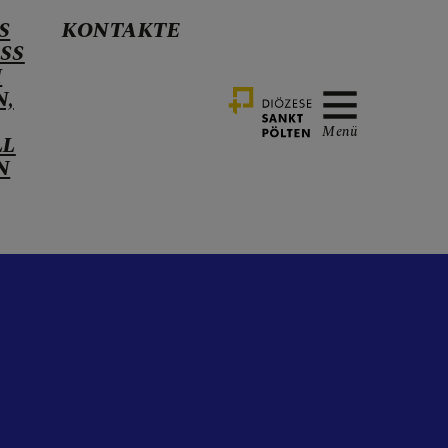
S
KONTAKTE
SS
H
N,
Menü
LL
N