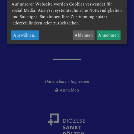
Kirchenplatz 1
Auf unserer Webseite werden Cookies verwendet für
3133 Traismauer
Social Media, Analyse, systemtechnische Notwendigkeiten
RUNDEN
und Sonstiges. Sie können Ihre Zustimmung später
jederzeit ändern oder zurückziehen.
Telefon: +43 2783 6356
Auswählen
...
Ablehnen
Annehmen
Email:
traismauer@dsp.at
ISMAUER
LLHOFEN
Datenschutz
Impressum
Anmelden
 TUN, IM FALL VON ...