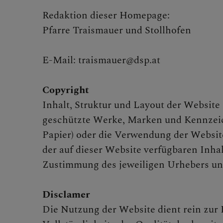
Redaktion dieser Homepage:
GRUPPEN & 
Pfarre Traismauer und Stollhofen
E-Mail: traismauer@dsp.at
PFARRE TRA
Copyright
Inhalt, Struktur und Layout der Website
geschützte Werke, Marken und Kennzeich
PFARRE STO
Papier) oder die Verwendung der Websit
der auf dieser Website verfügbaren Inha
Zustimmung des jeweiligen Urhebers un
WAS MUSS ICH
Disclamer
Die Nutzung der Website dient rein zur 