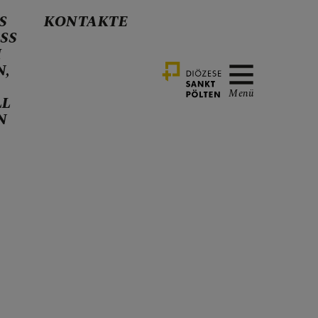
S
KONTAKTE
SS
H
N,
Menü
LL
N