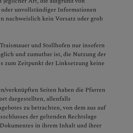
 jeglicher Art, die aufgrund von
 oder unvollständiger Informationen
en nachweislich kein Vorsatz oder grob
n Traismauer und Stollhofen nur insofern
öglich und zumutbar ist, die Nutzung der
ass zum Zeitpunkt der Linksetzung keine
ten/verknüpften Seiten haben die Pfarren
t dargestellten, allenfalls
angebotes zu betrachten, von dem aus auf
usschlusses der geltenden Rechtslage
s Dokumentes in ihrem Inhalt und ihrer