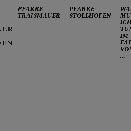
PFARRE
PFARRE
WA
TRAISMAUER
STOLLHOFEN
MU
IC
UER
TU
IM
FEN
FA
VO
ER KALENDER
...
HEN