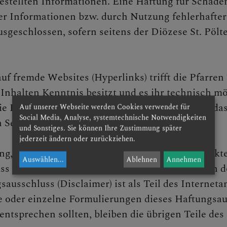
gestellten Informationen. Eine Haftung für Schäden
 Informationen bzw. durch Nutzung fehlerhafter
usgeschlossen, sofern seitens der Diözese St. Pölt
uf fremde Websites (Hyperlinks) trifft die Pfarre
 Inhalten Kenntnis besitzt und es ihr technisch m
ie Pfarren Traismauer und Stollhofen erklären, d
Auf unserer Webseite werden Cookies verwendet für
Social Media, Analyse, systemtechnische Notwendigkeiten
en Seiten erkennbar waren.
und Sonstiges. Sie können Ihre Zustimmung später
jederzeit ändern oder zurückziehen.
ng, die Inhalte oder die Urheberschaft der gelink
Auswählen
...
Ablehnen
Annehmen
s und distanzieren sich daher ausdrücklich von dor
ausschluss (Disclaimer) ist als Teil des Internet
le oder einzelne Formulierungen dieses Haftungsa
 entsprechen sollten, bleiben die übrigen Teile de