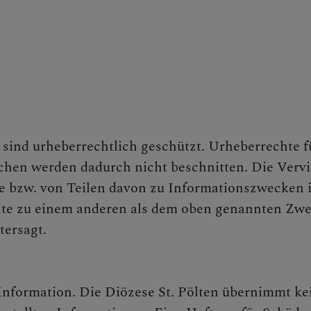
RUNDEN
ISMAUER
 sind urheberrechtlich geschützt. Urheberrechte f
en werden dadurch nicht beschnitten. Die Verviel
LLHOFEN
e bzw. von Teilen davon zu Informationszwecken i
lte zu einem anderen als dem oben genannten Zwec
tersagt.
 TUN, IM FALL VON ...
Information. Die Diözese St. Pölten übernimmt kei