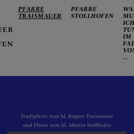
PFARRE
PFARRE
WA
TRAISMAUER
STOLLHOFEN
MU
IC
UER
TU
IM
FEN
FA
VO
ER KALENDER
...
HEN
Stadtpfarre zum hl. Rupert Traismauer
und Pfarre zum hl. Martin Stollhofen