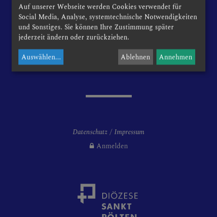
Kirchenplatz 1
Auf unserer Webseite werden Cookies verwendet für
3133 Traismauer
Social Media, Analyse, systemtechnische Notwendigkeiten
RUNDEN
und Sonstiges. Sie können Ihre Zustimmung später
jederzeit ändern oder zurückziehen.
Telefon: +43 2783 6356
Auswählen
...
Ablehnen
Annehmen
Email:
traismauer@dsp.at
ISMAUER
Datenschutz
Impressum
Anmelden
Kapellen
tpfarrkirche Traismauer