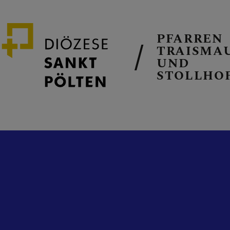
PFARREN
TRAISMA
UND
STOLLHO
GEMEINSAM
PFARRKIRC
PFARRTEAM