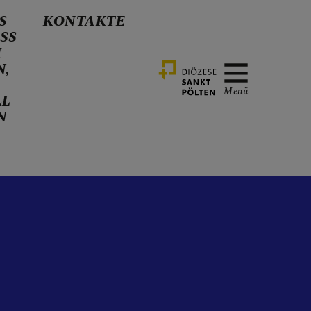
S
KONTAKTE
SS
H
N,
Menü
LL
N