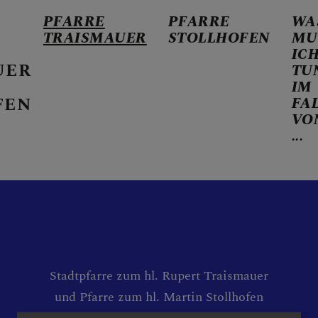
PFARRE
PFARRE
WA
TRAISMAUER
STOLLHOFEN
MU
IC
UER
TU
IM
FEN
FA
VO
ER KALENDER
...
HEN
Stadtpfarre zum hl. Rupert Traismauer
und Pfarre zum hl. Martin Stollhofen