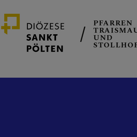
PFARREN
TRAISMA
UND
STOLLHO
GEMEINSAM
PFARRKIRC
PFARRTEAM