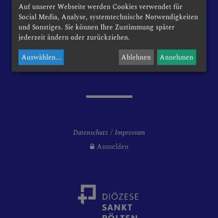
Kirchenplatz 1
Auf unserer Webseite werden Cookies verwendet für
3133 Traismauer
Social Media, Analyse, systemtechnische Notwendigkeiten
RUNDEN
und Sonstiges. Sie können Ihre Zustimmung später
jederzeit ändern oder zurückziehen.
Telefon: +43 2783 6356
Auswählen
...
Ablehnen
Annehmen
Email:
traismauer@dsp.at
ISMAUER
Datenschutz
Impressum
rgemeinderat
Anmelden
rkirchenrat
stranten