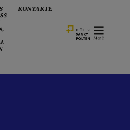
S
KONTAKTE
SS
H
N,
Menü
LL
N