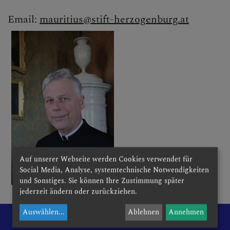
Email:
mauritius@stift-herzogenburg.at
GRUPPEN & RUNDEN
PFARRE TRAISMAUER
PFARRE STOLLHOFEN
Auf unserer Webseite werden Cookies verwendet für
WAS MUSS ICH TUN, IM
Social Media, Analyse, systemtechnische Notwendigkeiten
FALL VON ...
und Sonstiges. Sie können Ihre Zustimmung später
jederzeit ändern oder zurückziehen.
Auswählen
...
Ablehnen
Annehmen